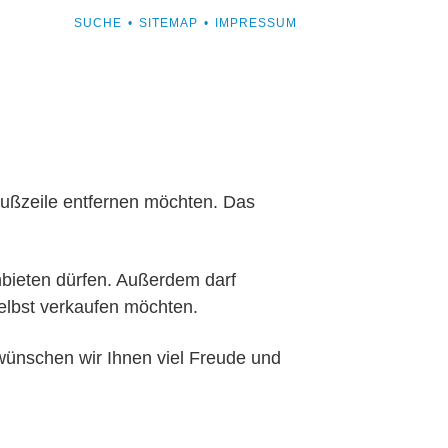
NAVIGATION
SUCHE
SITEMAP
IMPRESSUM
Navigation
ÜBERSPRINGEN
überspringen
Fußzeile entfernen möchten. Das
bieten dürfen. Außerdem darf
selbst verkaufen möchten.
 wünschen wir Ihnen viel Freude und