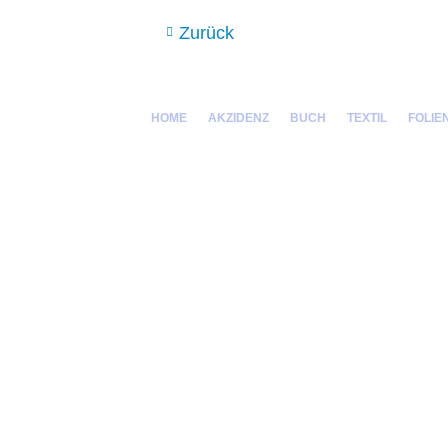
Zurück
NAVIGATION
HOME
AKZIDENZ
BUCH
TEXTIL
FOLIE
ÜBERSPRINGEN