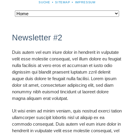
NAVIGATION
SUCHE
SITEMAP
IMPRESSUM
ÜBERSPRINGEN
Navigation
überspringen
Newsletter #2
Duis autem vel eum iriure dolor in hendrerit in vulputate
velit esse molestie consequat, vel illum dolore eu feugiat
nulla facilisis at vero eros et accumsan et iusto odio
dignissim qui blandit praesent luptatum zzril delenit
augue duis dolore te feugait nulla facilisi. Lorem ipsum
dolor sit amet, consectetuer adipiscing elit, sed diam
nonummy nibh euismod tincidunt ut laoreet dolore
magna aliquam erat volutpat.
Ut wisi enim ad minim veniam, quis nostrud exerci tation
ullamcorper suscipit lobortis nisl ut aliquip ex ea
commodo consequat. Duis autem vel eum iriure dolor in
hendrerit in vulputate velit esse molestie consequat, vel