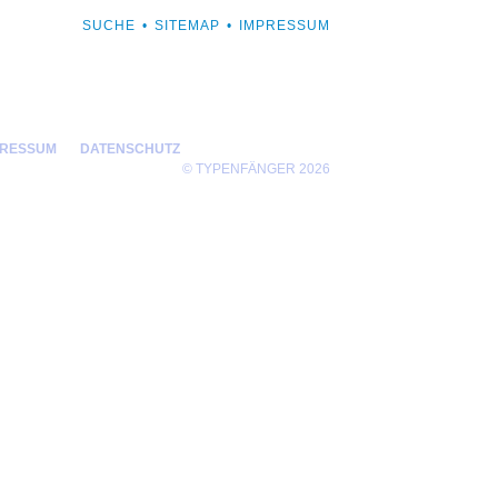
NAVIGATION
SUCHE
SITEMAP
IMPRESSUM
Navigation
ÜBERSPRINGEN
überspringen
PRESSUM
DATENSCHUTZ
© TYPENFÄNGER 2026