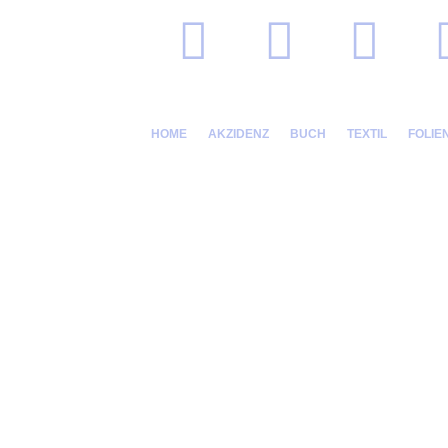
Navigation
überspringen
NAVIGATION
HOME
AKZIDENZ
BUCH
TEXTIL
FOLIE
ÜBERSPRINGEN